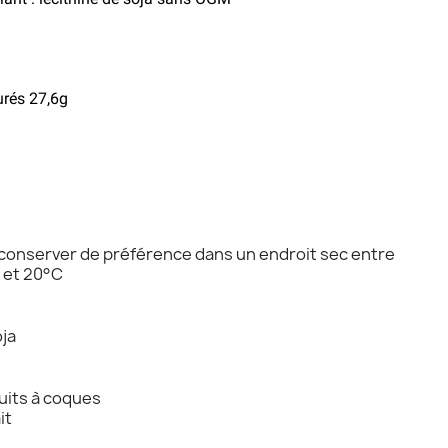
urés 27,6g
conserver de préférence dans un endroit sec entre
 et 20°C
ja
uits à coques
it