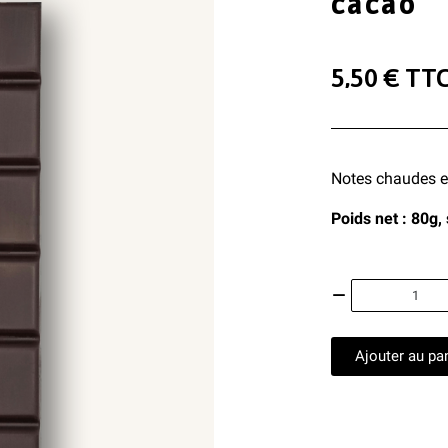
cacao
5,50 €
TT
Notes chaudes et
Poids net : 80g,
Ajouter au pa