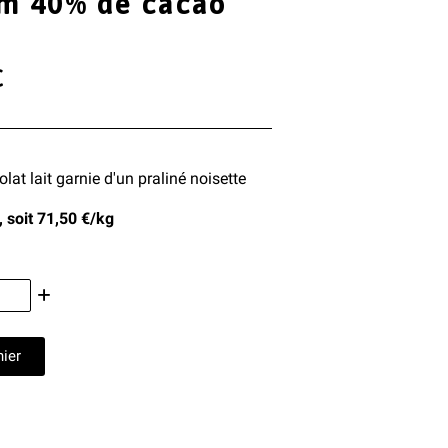
m 40% de cacao
C
lat lait garnie d'un praliné noisette
, soit 71,50 €/kg
nier