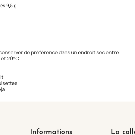
rés 9,5 g
conserver de préférence dans un endroit sec entre
 et 20°C
it
isettes
ja
Informations
La coll