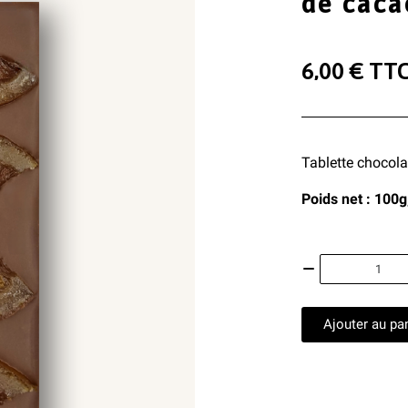
de caca
6,00 €
TT
Tablette chocolat
Poids net : 100g
Ajouter au pa