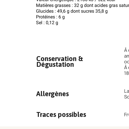
Matières grasses : 32 g dont acides gras satu
Glucides : 49,6 g dont sucres 35,8 g
Protéines : 6 g
Sel : 0,12 g
À 
am
Conservation &
od
Dégustation
À 
18
La
Allergènes
So
Traces possibles
Fr