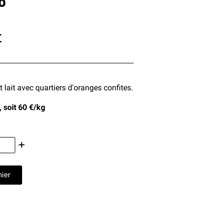
o
C
 lait avec quartiers d'oranges confites.
, soit 60 €/kg
nier