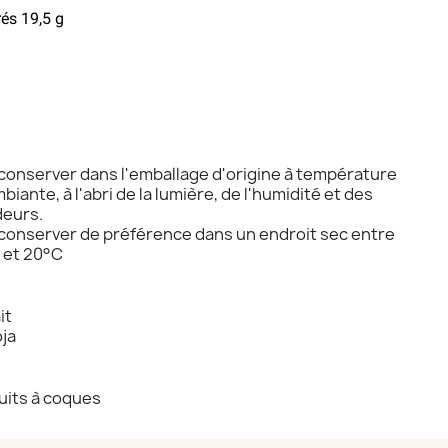
rés 19,5 g
conserver dans l'emballage d'origine à température
biante, à l'abri de la lumière, de l'humidité et des
eurs.
conserver de préférence dans un endroit sec entre
 et 20°C
it
ja
uits à coques